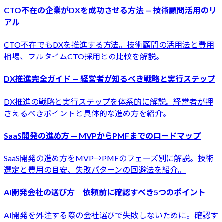
CTO不在の企業がDXを成功させる方法 — 技術顧問活用のリ
アル
CTO不在でもDXを推進する方法。技術顧問の活用法と費用
相場、フルタイムCTO採用との比較を解説。
DX推進完全ガイド — 経営者が知るべき戦略と実行ステップ
DX推進の戦略と実行ステップを体系的に解説。経営者が押
さえるべきポイントと具体的な進め方を紹介。
SaaS開発の進め方 — MVPからPMFまでのロードマップ
SaaS開発の進め方をMVP→PMFのフェーズ別に解説。技術
選定と費用の目安、失敗パターンの回避法を紹介。
AI開発会社の選び方｜依頼前に確認すべき5つのポイント
AI開発を外注する際の会社選びで失敗しないために。確認す