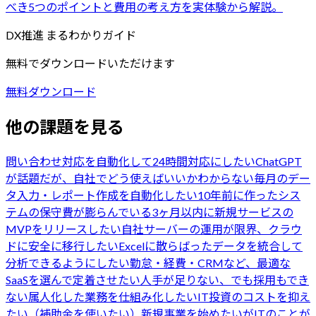
べき5つのポイントと費用の考え方を実体験から解説。
DX推進 まるわかりガイド
無料でダウンロードいただけます
無料ダウンロード
他の課題を見る
問い合わせ対応を自動化して24時間対応にしたい
ChatGPT
が話題だが、自社でどう使えばいいかわからない
毎月のデー
タ入力・レポート作成を自動化したい
10年前に作ったシス
テムの保守費が膨らんでいる
3ヶ月以内に新規サービスの
MVPをリリースしたい
自社サーバーの運用が限界、クラウ
ドに安全に移行したい
Excelに散らばったデータを統合して
分析できるようにしたい
勤怠・経費・CRMなど、最適な
SaaSを選んで定着させたい
人手が足りない、でも採用もでき
ない
属人化した業務を仕組み化したい
IT投資のコストを抑え
たい（補助金を使いたい）
新規事業を始めたいがITのことが