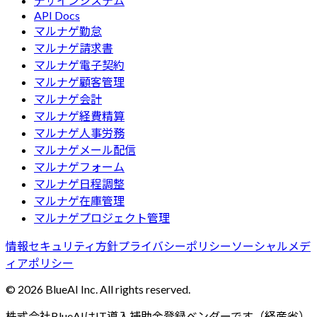
デザインシステム
API Docs
マルナゲ勤怠
マルナゲ請求書
マルナゲ電子契約
マルナゲ顧客管理
マルナゲ会計
マルナゲ経費精算
マルナゲ人事労務
マルナゲメール配信
マルナゲフォーム
マルナゲ日程調整
マルナゲ在庫管理
マルナゲプロジェクト管理
情報セキュリティ方針
プライバシーポリシー
ソーシャルメデ
ィアポリシー
©
2026
BlueAI Inc. All rights reserved.
株式会社BlueAIはIT導入補助金登録ベンダーです（経産省）